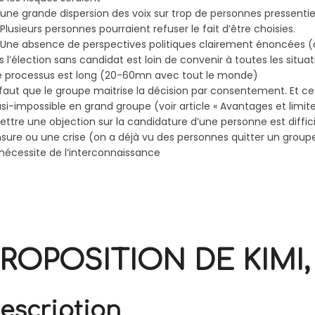
ne grande dispersion des voix sur trop de personnes pressenti
lusieurs personnes pourraient refuser le fait d’être choisies.
ne absence de perspectives politiques clairement énoncées (
s l’élection sans candidat est loin de convenir à toutes les situat
e processus est long (20-60mn avec tout le monde)
l faut que le groupe maitrise la décision par consentement. Et ce
si-impossible en grand groupe (voir article « Avantages et lim
ettre une objection sur la candidature d’une personne est diffi
sure ou une crise (on a déjà vu des personnes quitter un group
l nécessite de l’interconnaissance
ROPOSITION DE KIMI, 
escription