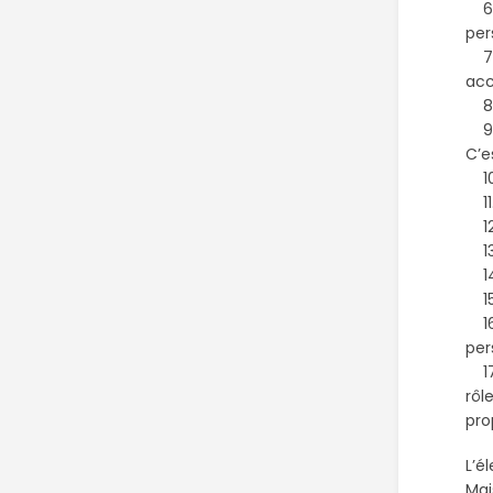
6. 
per
7. 
acc
8. 
9. 
C’e
10.
11.
12.
13.
14.
15.
16.
per
17.
rôl
pro
L’é
Mai