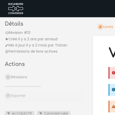
Détails
Livres
Révision #13
Créé
il y a 2 ans
par
arnaud
Mis à jour
il y a 2 mois
par
Tristan
Permissions de livre actives
Actions
Révisions
Exporter
en COLLECTIF
Comment voter