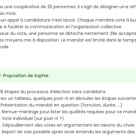
s une coopérative de 25 personnes, il s’agit de désigner un·e réf
six mois.
un appel à candidature n’est lancé. Chaque membre vote à bulleti
e à faciliter la communication et l’organisation collective.
’issue du vote, une personne se détache nettement. Elle accepte 
les moyens mis à disposition. Le mandat est limité dans le temps 
iode.
Proposition de Sophie :
 8 étapes du processus d’élection sans candidat·e
nez un tableau, quelques post-it et déroulez les étapes suivante
Présentation du mandat en question (fonction, durée, …)
Remue-méninge pour lister les qualités requises pour ce man
Vote individuel (sur post-it ?)
Dépouillement des votes en argumentant les raisons du choix (
Report de voix possible après avoir entendu les arguments des 