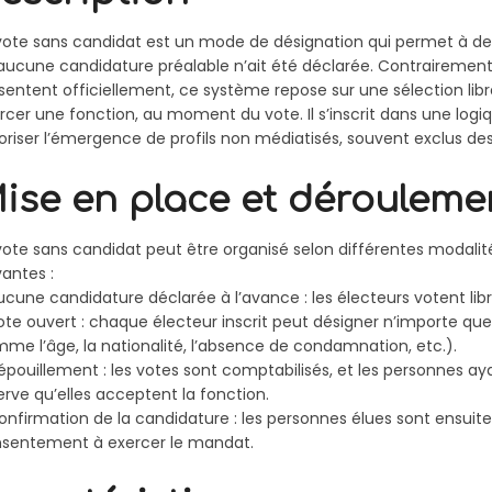
vote sans candidat est un mode de désignation qui permet à des
aucune candidature préalable n’ait été déclarée. Contrairement
sentent officiellement, ce système repose sur une sélection lib
rcer une fonction, au moment du vote. Il s’inscrit dans une logi
oriser l’émergence de profils non médiatisés, souvent exclus des
ise en place et dérouleme
vote sans candidat peut être organisé selon différentes modalit
vantes :
ucune candidature déclarée à l’avance : les électeurs votent lib
ote ouvert : chaque électeur inscrit peut désigner n’importe quel
me l’âge, la nationalité, l’absence de condamnation, etc.).
épouillement : les votes sont comptabilisés, et les personnes ay
erve qu’elles acceptent la fonction.
onfirmation de la candidature : les personnes élues sont ensuite 
sentement à exercer le mandat.