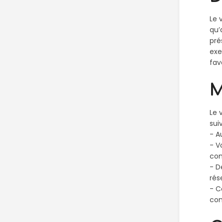
Le 
qu’
pré
exe
fav
M
Le 
sui
- A
- V
com
- D
rés
- C
con