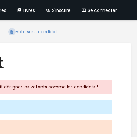
res
Livres
S'inscrire
Se connecter
Vote sans candidat
t
rait désigner les votants comme les candidats !