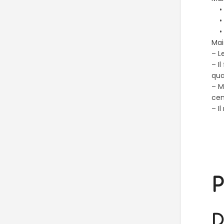
• u
• P
• U
Mai
– L
– I
qua
– M
cen
– I
P
D