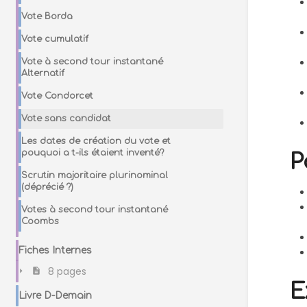
Vote Borda
Vote cumulatif
Vote à second tour instantané
Alternatif
Vote Condorcet
Vote sans candidat
Les dates de création du vote et
pouquoi a t-ils étaient inventé?
P
Scrutin majoritaire plurinominal
(déprécié ?)
Votes à second tour instantané
Coombs
Fiches Internes
8 pages
E
Livre D-Demain