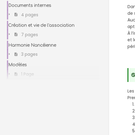
Documents internes
Dan
de 
4 pages
Auc
Création et vie de l'association
apt
À l
7 pages
et 
Harmonie Nancéienne
pér
3 pages
Modèles
1 Page
Les
Pre
1. 
2. 
3. 
4. 
5. 