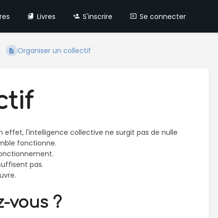
res
Livres
S'inscrire
Se connecter
Organiser un collectif
tif
effet, l'intelligence collective ne surgit pas de nulle
semble fonctionne.
fonctionnement.
suffisent pas.
uvre.
-vous ?