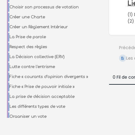
Li
Choisir son processus de votation
(1)
Créer une Charte
(2)
Créer un Règlement Intérieur
Entrer
La Prise de parole
en
mode
Précéd
Respect des règles
de
La Décision collective (ERV)
Les 
sélect
de
Lutte contre l'entrisme
sectio
0 Fil de 
Fiche « courants d’opinion divergents »
Fiche « Prise de pouvoir initiale »
La prise de décision acceptable
Les différents types de vote
Organiser un vote
Les différents rôles