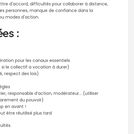
tre d'accord, difficultés pour collaborer à distance,
ues personnes, manque de confiance dans la
 ou modes d'action.
es :
ation pour les canaux essentiels
i le collectif a vocation à durer)
, respect des lois)
ègles
rier, responsable d’action, modérateur… (utiliser
caparement du pouvoir)
op en avant !
t être réutilisé plus tard
ultés.