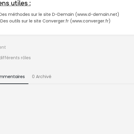
ens utiles :
 Des méthodes sur le site D-Demain (www.d-demain.net)
 Des outils sur le site Converger.fr (www.converger.fr)
ent
différents rôles
ion
n
commentaires
0 Archivé