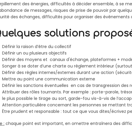
rpillement des énergies, difficultés à décider ensemble, à se met
abondance de messages, risques de prise de pouvoir par quelq
urité des échanges, difficultés pour organiser des évènements
uelques solutions proposé
Définir la raison d’être du collectif
Définir un ou plusieurs objectifs
Définir des moyens et canaux d'échange, plateformes + modér
Songer à se doter d’une charte ou règlement intérieur (surtout s
Définir des règles internes/externes durant une action (sécurité
Mettre au point une communication externe
Définir les sanctions éventuelles en cas de transgression des r
Attribuer des rôles tournants. Par exemple : porte-parole, tréso
le plus possible le tirage au sort, garde-fou vis-à-vis de l’ac
Attention particulière concernant les personnes se mettant tr
Être prudent et responsable : tout ce que vous dites/écrivez peu
e :
chaque point est important, en omettre entraînera des diffic