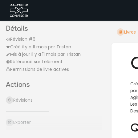
Détails
Livres
Révision #6
Créé
il y a 11 mois
par
Tristan
Mis à jour
il y a 11 mois
par
Tristan
O
Référencé sur 1 élément
Permissions de livre actives
Cré
Actions
par
Agi
Révisions
Les
Des
Exporter
Q