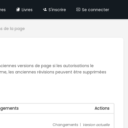
res
Livres
S'inscrire
Se connecter
ns de la page
iennes versions de page si les autorisations le
tème, les anciennes révisions peuvent être supprimées
angements
Actions
Changements
|
Version actuelle