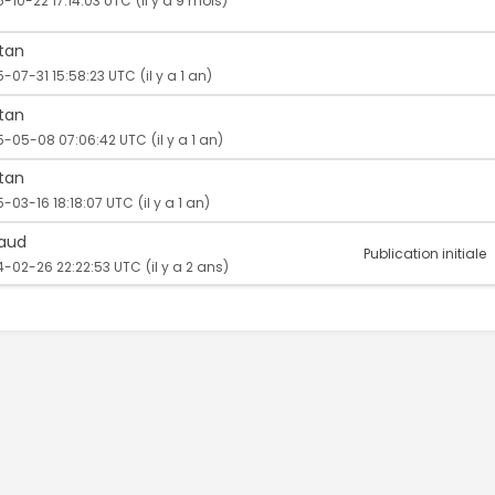
-10-22 17:14:03 UTC
(il y a 9 mois)
stan
5-07-31 15:58:23 UTC
(il y a 1 an)
stan
5-05-08 07:06:42 UTC
(il y a 1 an)
stan
-03-16 18:18:07 UTC
(il y a 1 an)
aud
Publication initiale
4-02-26 22:22:53 UTC
(il y a 2 ans)