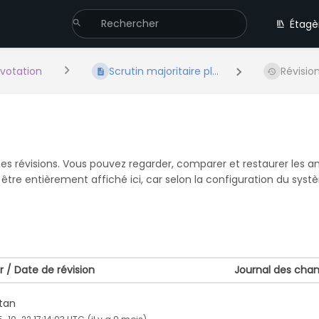
Étagè
 votation
Scrutin majoritaire pl...
Révisio
s révisions. Vous pouvez regarder, comparer et restaurer les anc
être entièrement affiché ici, car selon la configuration du sys
r / Date de révision
Journal des ch
stan